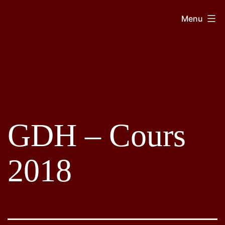
Aller
GDH
Menu
au
contenu
GDH – Cours
2018