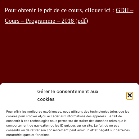
Pour obtenir le pdf de ce cours, cliquer ici :
GDH –
Cours – Programme – 2018 (pdf)
Gérer le consentement aux
Contact
GDH – Adhésion
DH – Abonnement
cookies
Pour offrir les meilleures expériences, nous utilisons des technologies telles que les
GDH – Zone réservée aux membres
cookies pour stocker et/ou accéder aux informations des appareils. Le fait de
consentir à ces technologies nous permettra de traiter des données telles que le
comportement de navigation ou les ID uniques sur ce site. Le fait de ne pas
Politique de confidentialité
Politique de cookies (UE)
consentir ou de retirer son consentement peut avoir un effet négatif sur certaines
caractéristiques et fonctions.