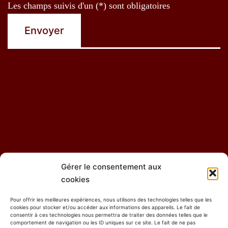
Les champs suivis d'un (*) sont obligatoires
Alternative:
Gérer le consentement aux
Contact
GDH – Adhésion
DH – Abonnement
cookies
Pour offrir les meilleures expériences, nous utilisons des technologies telles que les
GDH – Zone réservée aux membres
cookies pour stocker et/ou accéder aux informations des appareils. Le fait de
consentir à ces technologies nous permettra de traiter des données telles que le
comportement de navigation ou les ID uniques sur ce site. Le fait de ne pas
Politique de confidentialité
Politique de cookies (UE)