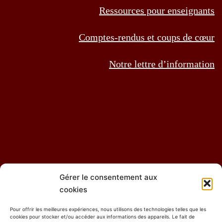
Ressources pour enseignants
Comptes-rendus et coups de cœur
Notre lettre d’information
Gérer le consentement aux
Contact
GDH – Adhésion
DH – Abonnement
cookies
Pour offrir les meilleures expériences, nous utilisons des technologies telles que les
GDH – Zone réservée aux membres
cookies pour stocker et/ou accéder aux informations des appareils. Le fait de