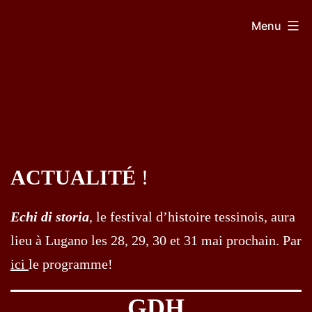
Aller
GDH
Menu
au
contenu
ACTUALITÉ
!
Echi di storia
, le festival d’histoire tessinois, aura
lieu à Lugano les 28, 29, 30 et 31 mai prochain. Par
ici
le programme!
GDH