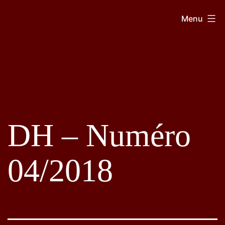
Aller
GDH
Menu
au
contenu
DH – Numéro
04/2018